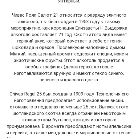
янтарный.
Чивас Роял Салют 21 относится к разряду элитного
алкоголя, т.к. был создан в 1953 году к такому
мероприятию, как коронация Елизаветы II. Выдержка
алкоголя составляет 21 год. Скотч этого вида имеет
терпкий вкус, который сочетает в себе оттенки
шоколада и орехов. Послевкусие наполнено дымом.
Мягкий, насыщенный аромат содержит специи, ирис и
экзотические фрукты. Этот алкоголь продается в
особых графинах (декантерах), которые
изготавливаются вручную и имеют стекло синего,
зеленого и красного цвета.
Chivas Regal 25 был создан в 1909 году. Технология его
изготовления предполагает использование виски,
стоявшего в подвалах не меньше 25 лет. Выпуск этого
шотландского скотча всегда ограничен некоторым
количеством бутылок, каждая из которых
пронумерована. В аромате преобладают ноты апельсина
и персика, а также миндальные и марципановые оттенки.