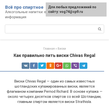
Перейти
Всё про спиртное
Для любых предложений по
к
Алкогольные напитки: виды, рецепты,
сайту: vog74@cp9.ru
контенту
информация
Поиск:
Главная
»
Виски
Как правильно пить виски Chivas Regal
Виски Chivas Regal — один из самых известных
шотландских купажированных виски, является
флагманом компании Pernod Richard. В основе купажа —
около четырех десятков спиртов со всей Шотландии,
главным спиртом является виски Strathisla.