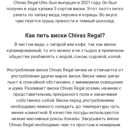
Chivas Regal Ultis был выпущен в 2021 году. Он был
получен в ходе купажа 5 сортов виски. Этот скотч легко
узнать по запаху меда, персика и корицы. Во вкусе
чувствуется груша, пряности и темный шоколад.
Как пить виски Chivas Regal?
В чистом виде, с сигарой или кофе. так как виски
купажированный, то его можно и не стыдно в приличном
обществе разбавлять с водой, соком, содовой, колой.
Употребление виски Chivas Regal ничем не отличается от
употребления других марок виски. Виски чивас ригал
пьют в спокойной обстановке, с минимумом освещения
и шума. Разливает виски Chivas Regal хозяин, начиная с
представительниц прекрасного пола и заканчивая
собственно собой. Виски перед употреблением
необходимо немного охладить до температуры чуть
менее комнатной. В качестве посуды используются
низкие массивные роксы бокалы. Закусывать виски
Chivas Regal необходимо чем-то простым и нежирным.