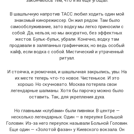
закончилось тем, что я их еще угощал.
В шашлычную напротив ТАСС любил ходить один мой
знакомый кинорежиссер. Он жил рядом. Там было
самообслуживание, зато водку мы легко приносили с
собой. Да, нельзя, но мы аккуратно, без эффектных
жестов. Бульк-бульк, убрали. Конечно, водку там
продавали в заляпанных графинчиках, но ведь особый
кайф, если водка с собой. Мистический и утраченный
ритуал.
И стоячка, и рюмочная, и шашлычная закрылись, увы. На
их месте теперь что-то новое. Чистенькое. И это
хорошо. Но скучновато. Москва потеряла свои
легендарные шалманы. Хотя бы парочку можно было
оставить. Так, для укрепления духа.
Но главными «клубами» были пивняки. В центре —
несколько легендарных. Один — в переулке Большой
Головин. Из-за него переулок называли Больной Головин.
Еще один — «Золотой фазан» у Киевского вокзала. Он