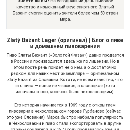
Знаете ли вы?
На сегодняшний день высокое
качество и изысканный вкус спиртного Златый
Базант смогли оценить жители более чем 50 стран
мира.
Zlatý Bažant Lager (оригинал) | Блог о пиве
и домашнем пивоварении
Пиво Златы Бажант («Золотой Фазан») давно продается
в России и производится здесь же по лицензии. Но в
этом посте речь пойдет не о нем, а о достаточно
редком для наших мест экземпляре — оригинальном
Zlatý Bažant из Словакии. Кстати, не всем известно, что
это пиво — вовсе не чешское, а словацкое (хотя
изначально оно, конечно, было чехословацким).
Его история начинается в 1969 году с открытием
пивоварни в чехословацком городе Гурбаново (сейчас
это уже Словакия). Марка быстро набрала популярность
в Чехословакии и пиво стали экспортировать в другие
страны соцлагеря, а к 1977 году продавалось уже и в