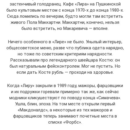
застенчивый голодранец. Кафе «Лира» на Пушкинской
было культовым местом с конца 1970-х до конца 1980-х.
Сюда ломились по вечерам, будто могли там встретить
живого Пола Маккартни. Маккартни, конечно, нельзя
было встретить, но Макаревича — вполне.
Ничего особенного в «Лире» не было. Унылый интерьер,
общесоветское меню, разве что публика одета нарядно,
но тоже по советским критериям нарядности.
Рассказывали про легендарного швейцара Костю: он
был натуральным фейсконтролем. Мог не пустить. Но
если дать Косте рубль — проходи на здоровье.
Когда «Лиру» закрыли в 1989 году, мажоры, фарцовщики
и их подружки горевали примерно так же, как сейчас
модники кликушествуют по поводу конца «Симачева».
Ушла, блин, эпоха. На том месте открыли первый
«Макдоналдс», а некоторые из тех мажоров и
фарцовщиков теперь занимают почетные места в
списке «Форбс».