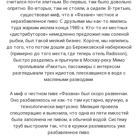
считался почти элитным. Во-первых, там было довольно
опрятно. Во-вторых, там не стояли, а сидели. В-третьих,
существовал миф, что в «Фазане» честное и
неразбавленное пиво. С друзьями мы как-то явились
туда жарким июлем конца 1980-х. Кто-то из местных
«дистрибуторов» немедленно предложил нам соленой
рыбки, был такой мелкий бизнес. Короче, мы напились
до того, что потом дошли до Бережковской набережной
(примерно до того места, где теперь отель Radisson),
быстро разделись и прыгнули в Москву-реку. Мимо
проплывали «Ракеты», пассажиры с интересом
разглядывали трех идиотов, плескавшихся в воде с
масляными разводами.
А миф о честном пиве «Фазана» был скоро развенчан.
Оно разбавлялось не как-то там кустарно, вручную, а
технологически виртуозно. Милиция провела
спецоперацию и выяснила, что одна из пяти емкостей
была заполнена не пивом, а обычной водой. Систему
труб выстроили так, что в кружки разливалось уже
разбавленное пиво.