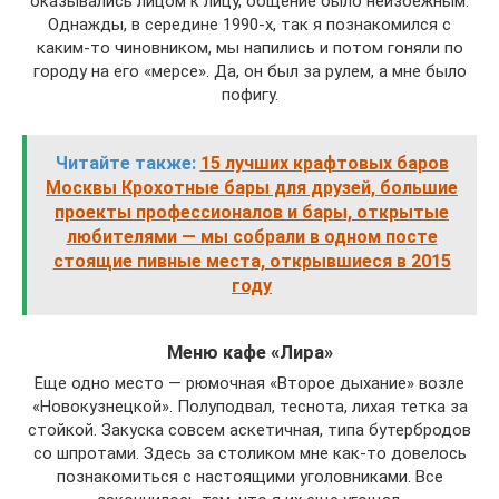
оказывались лицом к лицу, общение было неизбежным.
Однажды, в середине 1990-х, так я познакомился с
каким-то чиновником, мы напились и потом гоняли по
городу на его «мерсе». Да, он был за рулем, а мне было
пофигу.
Читайте также:
15 лучших крафтовых баров
Москвы Крохотные бары для друзей, большие
проекты профессионалов и бары, открытые
любителями — мы собрали в одном посте
стоящие пивные места, открывшиеся в 2015
году
Меню кафе «Лира»
Еще одно место — рюмочная «Второе дыхание» возле
«Новокузнецкой». Полуподвал, теснота, лихая тетка за
стойкой. Закуска совсем аскетичная, типа бутербродов
со шпротами. Здесь за столиком мне как-то довелось
познакомиться с настоящими уголовниками. Все