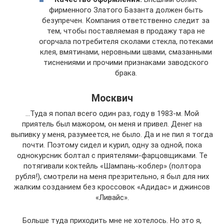
фирменного Златого Базанта должен быть
безупречен. Компания ответственно следит за
тем, чтобы поставляемая в продажу тара не
огорчала потребителя сколами стекла, потеками
клея, вмятинами, неровными швами, смазанными
тиснениями и прочими признаками заводского
брака.
Москвич
…Туда я попал всего один раз, году в 1983-м. Мой
приятель был мажором, он меня и привел. Денег на
выпивку у меня, разумеется, не было. Да и не пил я тогда
почти. Поэтому сидел и курил, одну за одной, пока
однокурсник болтал с приятелями-фарцовщиками. Те
потягивали коктейль «Шампань-коблер» (полтора
рубля!), смотрели на меня презрительно, я был для них
жалким созданием без кроссовок «Адидас» и джинсов
«Ливайс».
Больше туда приходить мне не хотелось. Но это я,