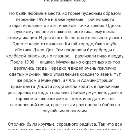
Но были любимые места, которые чудесным образом
пережили 1990-е и даже нулевые. Причем места
отвратительные с эстетической точки зрения. Однако
русскому человеку важна не эстетика, ему важна
коммуникация. И для этого было два идеальных уголка.
Одно — кафе-стоячка на Китай-городе, близ клуба
«Летчик Джао Да». Там продавали бутерброды с
колбасой, пирожки, но главное — разливали пиво и водку.
После 18.00 — аншлаг. Мужчины из окрестных контор
двигались сюда. Нередко я видел очень прилично
одетых мужчин, явно управленцев среднего звена, тут
же рядом и Минкульт, и ФСБ, и Администрация
президента. Да, эти люди могли ходить в приличные
рестораны, но ведь тоскливо. Любому мужчине, даже в
хорошем итальянском костюме, иногда хочется
откровенной грязи, простоты и разговора о бабах со
случайным знакомым.
Столики были круглые, скромного радиуса. Так что все