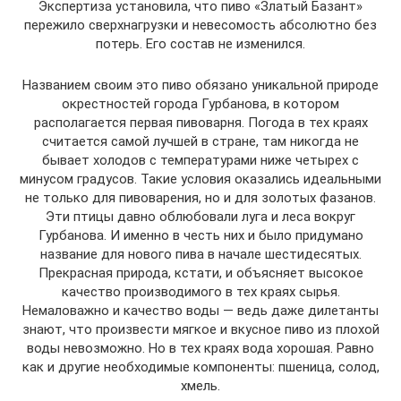
Экспертиза установила, что пиво «Златый Базант»
пережило сверхнагрузки и невесомость абсолютно без
потерь. Его состав не изменился.
Названием своим это пиво обязано уникальной природе
окрестностей города Гурбанова, в котором
располагается первая пивоварня. Погода в тех краях
считается самой лучшей в стране, там никогда не
бывает холодов с температурами ниже четырех с
минусом градусов. Такие условия оказались идеальными
не только для пивоварения, но и для золотых фазанов.
Эти птицы давно облюбовали луга и леса вокруг
Гурбанова. И именно в честь них и было придумано
название для нового пива в начале шестидесятых.
Прекрасная природа, кстати, и объясняет высокое
качество производимого в тех краях сырья.
Немаловажно и качество воды — ведь даже дилетанты
знают, что произвести мягкое и вкусное пиво из плохой
воды невозможно. Но в тех краях вода хорошая. Равно
как и другие необходимые компоненты: пшеница, солод,
хмель.