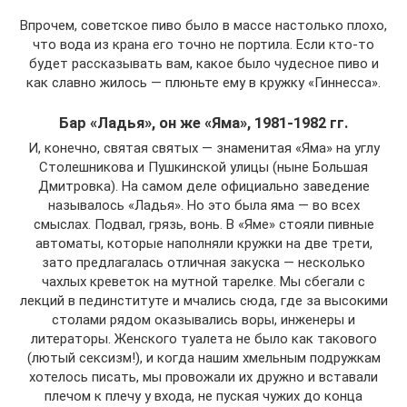
Впрочем, советское пиво было в массе настолько плохо,
что вода из крана его точно не портила. Если кто-то
будет рассказывать вам, какое было чудесное пиво и
как славно жилось — плюньте ему в кружку «Гиннесса».
Бар «Ладья», он же «Яма», 1981-1982 гг.
И, конечно, святая святых — знаменитая «Яма» на углу
Столешникова и Пушкинской улицы (ныне Большая
Дмитровка). На самом деле официально заведение
называлось «Ладья». Но это была яма — во всех
смыслах. Подвал, грязь, вонь. В «Яме» стояли пивные
автоматы, которые наполняли кружки на две трети,
зато предлагалась отличная закуска — несколько
чахлых креветок на мутной тарелке. Мы сбегали с
лекций в пединституте и мчались сюда, где за высокими
столами рядом оказывались воры, инженеры и
литераторы. Женского туалета не было как такового
(лютый сексизм!), и когда нашим хмельным подружкам
хотелось писать, мы провожали их дружно и вставали
плечом к плечу у входа, не пуская чужих до конца