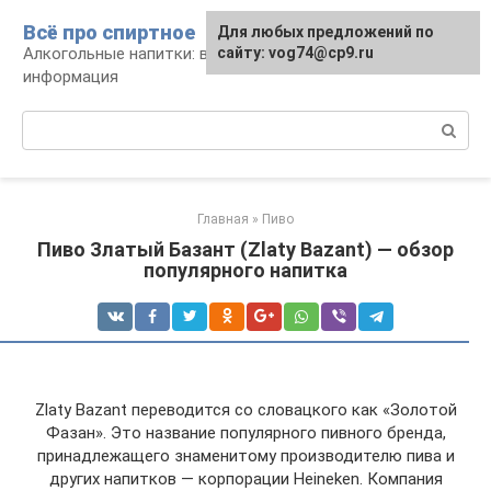
Перейти
Всё про спиртное
Для любых предложений по
к
Алкогольные напитки: виды, рецепты,
сайту: vog74@cp9.ru
контенту
информация
Поиск:
Главная
»
Пиво
Пиво Златый Базант (Zlaty Bazant) — обзор
популярного напитка
Zlaty Bazant переводится со словацкого как «Золотой
Фазан». Это название популярного пивного бренда,
принадлежащего знаменитому производителю пива и
других напитков — корпорации Heineken. Компания