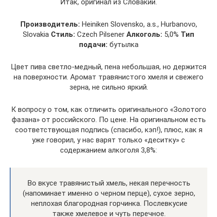
Итак, оригинал из Словакии.
Производитель:
Heiniken Slovensko, a.s., Hurbanovo,
Slovakia
Стиль:
Czech Pilsener
Алкоголь:
5,0%
Тип
подачи:
бутылка
Цвет пива светло-медный, пена небольшая, но держится
на поверхности. Аромат травянистого хмеля и свежего
зерна, не сильно яркий.
К вопросу о том, как отличить оригинального «Золотого
фазана» от российского. По цене. На оригинальном есть
соответствующая подпись (спасибо, кэп!), плюс, как я
уже говорил, у нас варят только «деситку» с
содержанием алкоголя 3,8%:
Во вкусе травянистый хмель, некая перечность
(напоминает именно о черном перце), сухое зерно,
неплохая благородная горчинка. Послевкусие
также хмелевое и чуть перечное.