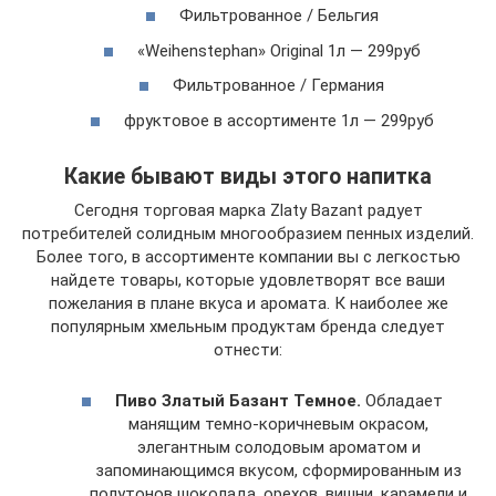
Фильтрованное / Бельгия
«Weihenstephan» Original 1л — 299руб
Фильтрованное / Германия
фруктовое в ассортименте 1л — 299руб
Какие бывают виды этого напитка
Сегодня торговая марка Zlaty Bazant радует
потребителей солидным многообразием пенных изделий.
Более того, в ассортименте компании вы с легкостью
найдете товары, которые удовлетворят все ваши
пожелания в плане вкуса и аромата. К наиболее же
популярным хмельным продуктам бренда следует
отнести:
Пиво Златый Базант Темное.
Обладает
манящим темно-коричневым окрасом,
элегантным солодовым ароматом и
запоминающимся вкусом, сформированным из
полутонов шоколада, орехов, вишни, карамели и