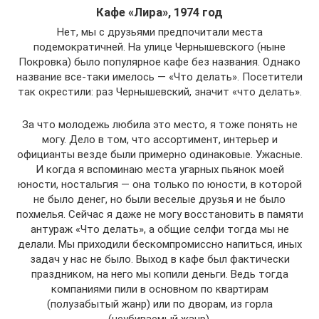
Кафе «Лира», 1974 год
Нет, мы с друзьями предпочитали места
подемократичней. На улице Чернышевского (ныне
Покровка) было популярное кафе без названия. Однако
название все-таки имелось — «Что делать». Посетители
так окрестили: раз Чернышевский, значит «что делать».
За что молодежь любила это место, я тоже понять не
могу. Дело в том, что ассортимент, интерьер и
официанты везде были примерно одинаковые. Ужасные.
И когда я вспоминаю места угарных пьянок моей
юности, ностальгия — она только по юности, в которой
не было денег, но были веселые друзья и не было
похмелья. Сейчас я даже не могу восстановить в памяти
антураж «Что делать», а общие селфи тогда мы не
делали. Мы приходили бескомпромиссно напиться, иных
задач у нас не было. Выход в кафе был фактически
праздником, на него мы копили деньги. Ведь тогда
компаниями пили в основном по квартирам
(полузабытый жанр) или по дворам, из горла
(неубиваемый жанр).