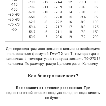
-73.3
-12
-24.4
12
-11.1
80
2
-110
-70.6
-11
-23.9
13
-10.6
85
2
-100
-67.8
-10
-23.3
14
-10.0
90
3
-95 -90
-65.0
-9
-22.8
15
-9.4
95
3
-85 -80
-62.2
-8
-22.2
16
-8.9
100
3
-75 -70
-59.4
-7
-21.7
17
-8.3
125
5
-65
-56.7
-6
-21.1
18
-7.8
150
6
-53.9
-5
-20.6
19
-7.2
200
9
Для перевода градусов цельсия в кельвины необходимо
пользоваться формулой
T=t+T0
где T- температура в
кельвинах, t- температура в градусах цельсия, T0=273.15
кельвина. По размеру градус Цельсия равен Кельвину.
Как быстро закипает?
Все зависит от степени разрежения
. При
недостаточной откачке воздуха холодная вода кипеть
не будет.