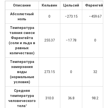
Описание
Кельвин
Цельсий
Фаренгейт
Абсолютный
0
−273.15
−459.67
ноль
Температура
таяния смеси
Фаренгейта
255.37
−17.78
0
(соли и льда в
равных
количествах)
Температура
замерзания
воды
273.15
0
32
(нормальные
условия)
Средняя
температура
310.0
36.8
98.2
человеческого
тела
¹