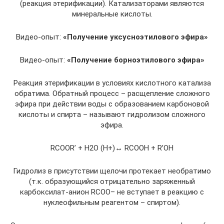
(реакция этерификации). Катализаторами являются
минеральные кислоты.
Видео-опыт:
«Получение уксусноэтилового эфира»
Видео-опыт:
«Получение борноэтилового эфира»
Реакция этерификации в условиях кислотного катализа
обратима. Обратный процесс – расщепление сложного
эфира при действии воды с образованием карбоновой
кислоты и спирта – называют гидролизом сложного
эфира.
RCOOR’ + H2O (H+)↔ RCOOH + R’OH
Гидролиз в присутствии щелочи протекает необратимо
(т.к. образующийся отрицательно заряженный
карбоксилат-анион RCOO– не вступает в реакцию с
нуклеофильным реагентом – спиртом).