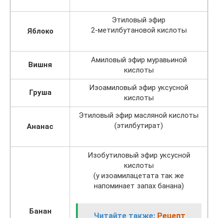
Этиловый эфир
2-метилбутановой кислоты
Яблоко
Амиловый эфир муравьиной
Вишня
кислоты
Изоамиловый эфир уксусной
Груша
кислоты
Этиловый эфир масляной кислоты
(этилбутират)
Ананас
Изобутиловый эфир уксусной
кислоты
(у изоамилацетата так же
напоминает запах банана)
Банан
Читайте также:
Рецепт