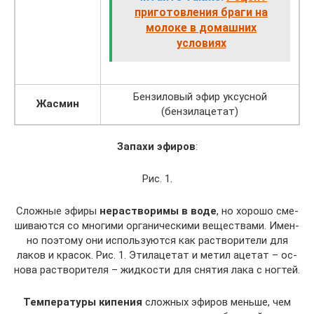
приготовления браги на
молоке в домашних
условиях
Бензиловый эфир уксусной
Жасмин
(бензилацетат)
За­па­хи эфи­ров
:
Рис. 1.
Слож­ные эфиры
нерас­тво­ри­мы в воде
, но хо­ро­шо сме­
ши­ва­ют­ся со мно­ги­ми ор­га­ни­че­ски­ми ве­ще­ства­ми. Имен­
но по­это­му они ис­поль­зу­ют­ся как рас­тво­ри­те­ли для
лаков и кра­сок. Рис. 1. Этил­аце­тат и метил аце­тат – ос­
но­ва рас­тво­ри­те­ля – жид­ко­сти для сня­тия лака с ног­тей.
Тем­пе­ра­ту­ры ки­пе­ния
слож­ных эфи­ров мень­ше, чем