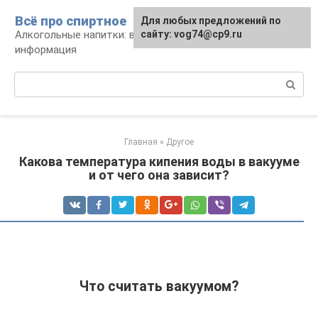
Перейти
Всё про спиртное
Для любых предложений по
к
Алкогольные напитки: виды, рецепты,
сайту: vog74@cp9.ru
контенту
информация
Поиск:
Главная
»
Другое
Какова температура кипения воды в вакууме
и от чего она зависит?
Что считать вакуумом?