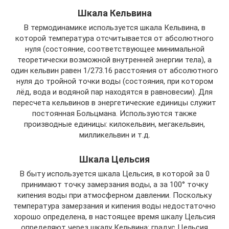
Шкала Кельвина
В термодинамике используется шкала Кельвина, в
которой температура отсчитывается от абсолютного
нуля (состояние, соответствующее минимальной
теоретически возможной внутренней энергии тела), а
один кельвин равен 1/273.16 расстояния от абсолютного
нуля до тройной точки воды (состояния, при котором
лёд, вода и водяной пар находятся в равновесии). Для
пересчета кельвинов в энергетические единицы служит
постоянная Больцмана. Используются также
производные единицы: килокельвин, мегакельвин,
милликельвин и т.д.
Шкала Цельсия
В быту используется шкала Цельсия, в которой за 0
принимают точку замерзания воды, а за 100° точку
кипения воды при атмосферном давлении. Поскольку
температура замерзания и кипения воды недостаточно
хорошо определена, в настоящее время шкалу Цельсия
определяют через шкалу Кельвина: градус Цельсия