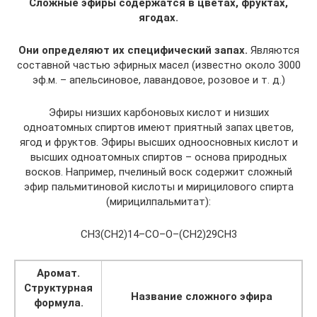
Сложные эфиры содержатся в цветах, фруктах,
ягодах.
Они определяют их специфический запах.
Являются
составной частью эфирных масел (известно около 3000
эф.м. – апельсиновое, лавандовое, розовое и т. д.)
Эфиры низших карбоновых кислот и низших
одноатомных спиртов имеют приятный запах цветов,
ягод и фруктов. Эфиры высших одноосновных кислот и
высших одноатомных спиртов – основа природных
восков. Например, пчелиный воск содержит сложный
эфир пальмитиновой кислоты и мирицилового спирта
(мирицилпальмитат):
CH3(CH2)14–CO–O–(CH2)29CH3
Аромат.
Структурная
Название сложного эфира
формула.