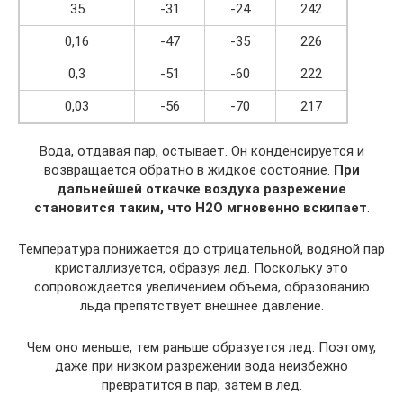
35
-31
-24
242
0,16
-47
-35
226
0,3
-51
-60
222
0,03
-56
-70
217
Вода, отдавая пар, остывает. Он конденсируется и
возвращается обратно в жидкое состояние.
При
дальнейшей откачке воздуха разрежение
становится таким, что H2O мгновенно вскипает
.
Температура понижается до отрицательной, водяной пар
кристаллизуется, образуя лед. Поскольку это
сопровождается увеличением объема, образованию
льда препятствует внешнее давление.
Чем оно меньше, тем раньше образуется лед. Поэтому,
даже при низком разрежении вода неизбежно
превратится в пар, затем в лед.