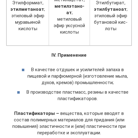
Этил­фор­ми­ат,
Этил­бу­ти­рат,
ме­ти­л­эта­но­
этил­ме­та­но­ат
;
этил­бу­та­но­ат
;
ат
;
эти­ло­вый эфир
эти­ло­вый эфир
ме­ти­ло­вый
му­ра­вьи­ной
бу­та­но­вой кис­
эфир ук­сус­ной
кис­ло­ты
ло­ты
кис­ло­ты
IV. Применение
В качестве отдушек и усилителей запаха в
пищевой и парфюмерной (изготовление мыла,
духов, кремов) промышленности;
В производстве пластмасс, резины в качестве
пластификаторов.
Пластификаторы –
вещества, которые вводят в
состав полимерных материалов для придания (или
повышения) эластичности и (или) пластичности при
переработке и эксплуатации.