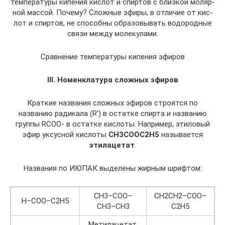
тем­пе­ра­ту­ры ки­пе­ния кис­лот и спир­тов с близ­кой мо­ляр­
ной мас­сой. По­че­му? Слож­ные эфиры, в от­ли­чие от кис­
лот и спир­тов, не спо­соб­ны об­ра­зо­вы­вать во­до­род­ные
связи между мо­ле­ку­ла­ми.
Срав­не­ние тем­пе­ра­ту­ры ки­пе­ния эфи­ров
III. Номенклатура сложных эфиров
Краткие названия сложных эфиров строятся по
названию радикала (R’) в остатке спирта и названию
группы RCOO- в остатке кислоты. Например, этиловый
эфир уксусной кислоты
CH3COOC2H5
называется
этилацетат
.
На­зва­ния по ИЮПАК вы­де­ле­ны жир­ным шриф­том:
CH3–COO–
CH2CH2–COO–
H–COO–C2H5
CH3–CH3
C2H5
Ме­тил­аце­тат,