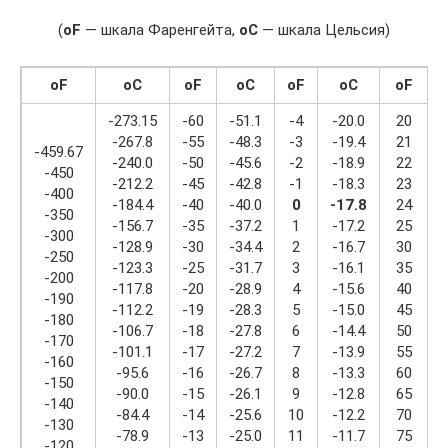
(
oF
— шкала Фаренгейта,
oC
— шкала Цельсия)
o
F
o
C
o
F
o
C
o
F
o
C
o
F
-273.15
-60
-51.1
-4
-20.0
20
-267.8
-55
-48.3
-3
-19.4
21
-459.67
-240.0
-50
-45.6
-2
-18.9
22
-450
-212.2
-45
-42.8
-1
-18.3
23
-400
-184.4
-40
-40.0
0
-17.8
24
-350
-156.7
-35
-37.2
1
-17.2
25
-300
-128.9
-30
-34.4
2
-16.7
30
-250
-123.3
-25
-31.7
3
-16.1
35
-200
-117.8
-20
-28.9
4
-15.6
40
-190
-112.2
-19
-28.3
5
-15.0
45
-180
-106.7
-18
-27.8
6
-14.4
50
1
-170
-101.1
-17
-27.2
7
-13.9
55
1
-160
-95.6
-16
-26.7
8
-13.3
60
1
-150
-90.0
-15
-26.1
9
-12.8
65
1
-140
-84.4
-14
-25.6
10
-12.2
70
2
-130
-78.9
-13
-25.0
11
-11.7
75
2
-120