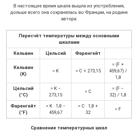
В настоящее время шкала вышла из употребления,
дольше всего она сохранялась во Франции, на родине
автора.
Пересчёт температуры между основными
шкалами
Кельвин
Цельсий
Фаренгейт
= (F +
Кельвин
= K
= С + 273,15
459,67) /
(K)
1,8
Цельсий
= K −
= (F −
= C
(°C)
273,15
32) / 1,8
Фаренгейт
= K · 1,8 −
= C · 1,8 +
= F
(°F)
459,67
32
Сравнение температурных шкал