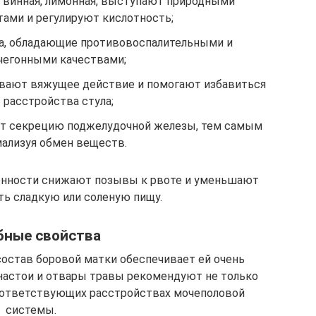
 винная, лимонная, выступают природными
ами и регулируют кислотность;
а, обладающие противовоспалительными и
чегонными качествами;
вают вяжущее действие и помогают избавиться
 расстройства стула;
ют секрецию поджелудочной железы, тем самым
ализуя обмен веществ.
енности снижают позывы к рвоте и уменьшают
ть сладкую или соленую пищу.
бные свойства
состав боровой матки обеспечивает ей очень
настои и отвары травы рекомендуют не только
оответствующих расстройствах мочеполовой
системы.