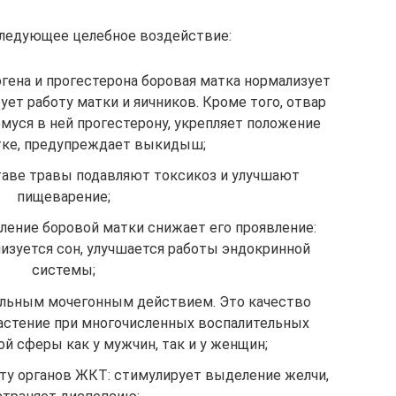
следующее целебное воздействие:
гена и прогестерона боровая матка нормализует
ет работу матки и яичников. Кроме того, отвар
муся в ней прогестерону, укрепляет положение
тке, предупреждает выкидыш;
таве травы подавляют токсикоз и улучшают
пищеварение;
ление боровой матки снижает его проявление:
изуется сон, улучшается работы эндокринной
системы;
ильным мочегонным действием. Это качество
астение при многочисленных воспалительных
й сферы как у мужчин, так и у женщин;
оту органов ЖКТ: стимулирует выделение желчи,