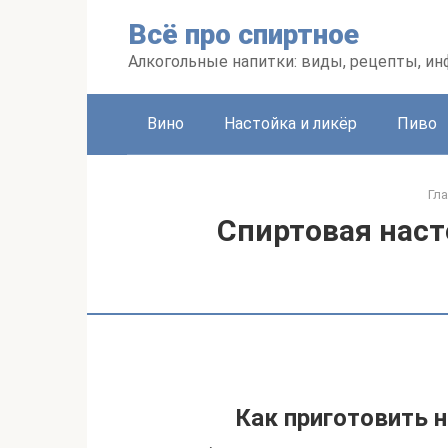
Перейти
Всё про спиртное
к
контенту
Алкогольные напитки: виды, рецепты, и
Вино
Настойка и ликёр
Пиво
Гл
Спиртовая наст
Как приготовить 