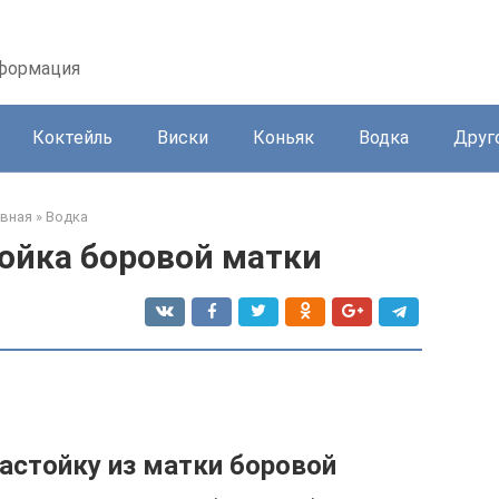
нформация
Коктейль
Виски
Коньяк
Водка
Друг
авная
»
Водка
ойка боровой матки
настойку из матки боровой