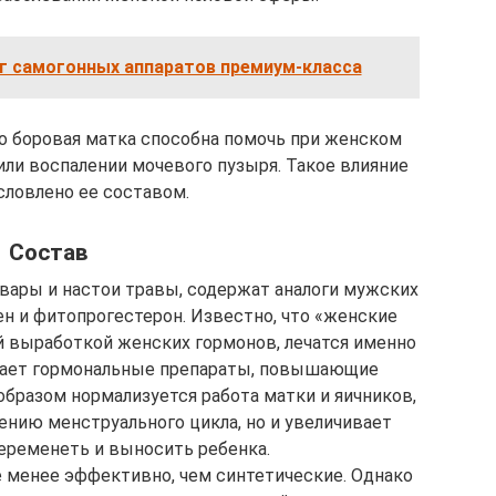
нг самогонных аппаратов премиум-класса
о боровая матка способна помочь при женском
 или воспалении мочевого пузыря. Такое влияние
словлено ее составом.
Состав
твары и настои травы, содержат аналоги мужских
н и фитопрогестерон. Известно, что «женские
й выработкой женских гормонов, лечатся именно
мает гормональные препараты, повышающие
бразом нормализуется работа матки и яичников,
ению менструального цикла, но и увеличивает
еременеть и выносить ребенка.
 менее эффективно, чем синтетические. Однако