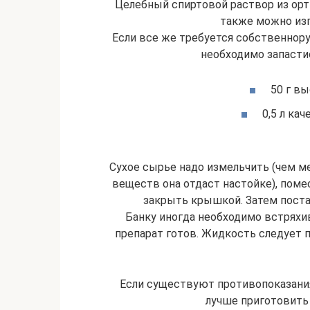
Целебный спиртовой раствор из орт
также можно изг
Если все же требуется собственнору
необходимо запаст
50 г в
0,5 л ка
Сухое сырье надо измельчить (чем м
веществ она отдаст настойке), помес
закрыть крышкой. Затем поста
Банку иногда необходимо встряхи
препарат готов. Жидкость следует п
Если существуют противопоказания
лучше приготовить