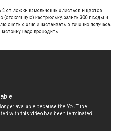
ь 2 ст. ложки измельченных листьев и цветов
 (стеклянную) кастрюльку, залить 300 г воды и
ю снять с огня и настаивать в течение получаса.
настойку надо процедить.