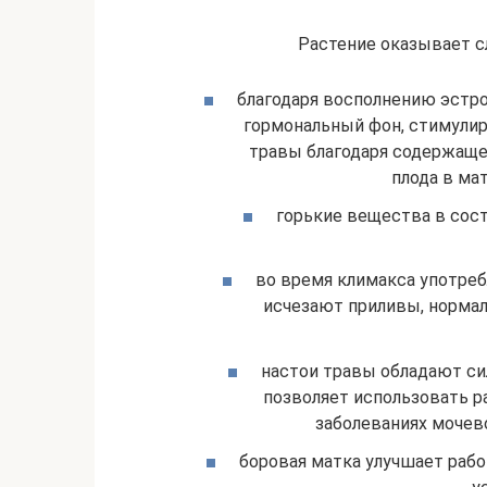
Растение оказывает 
благодаря восполнению эстро
гормональный фон, стимулиру
травы благодаря содержаще
плода в ма
горькие вещества в сос
во время климакса употреб
исчезают приливы, нормал
настои травы обладают с
позволяет использовать р
заболеваниях мочево
боровая матка улучшает раб