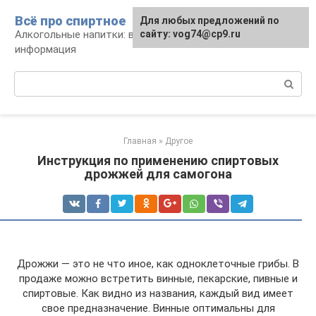
Перейти
Всё про спиртное
Для любых предложений по
к
Алкогольные напитки: виды, рецепты,
сайту: vog74@cp9.ru
контенту
информация
Поиск:
Главная
»
Другое
Инструкция по применению спиртовых
дрожжей для самогона
Дрожжи — это не что иное, как одноклеточные грибы. В
продаже можно встретить винные, пекарские, пивные и
спиртовые. Как видно из названия, каждый вид имеет
свое предназначение. Винные оптимальны для