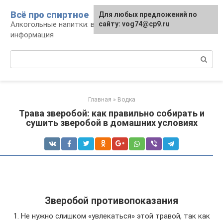
Перейти
Всё про спиртное
Для любых предложений по
к
Алкогольные напитки: виды, рецепты,
сайту: vog74@cp9.ru
контенту
информация
Поиск:
Главная
»
Водка
Трава зверобой: как правильно собирать и
сушить зверобой в домашних условиях
Зверобой противопоказания
1. Не нужно слишком «увлекаться» этой травой, так как