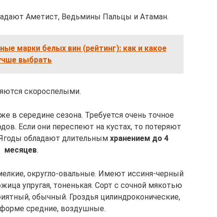
адают Аметист, Ведьмины Пальцы и Атаман.
ые марки белых вин (рейтинг): как и какое
учше выбрать
ляются скороспелыми.
е в середине сезона. Требуется очень точное
дов. Если они переспеют на кустах, то потеряют
 Ягоды обладают длительным
хранением до 4
месяцев
.
мелкие, округло-овальные. Имеют иссиня-черный
жица упругая, тоненькая. Сорт с сочной мякотью
иятный, обычный. Гроздья цилиндроконические,
 форме средние, воздушные.