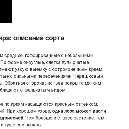
ира: описание сорта
ам средние, гофрированные с небольшими
По форме округлые, слегка пупырчатые.
 имеют узкую выемку с остроконечным краем.
истые с сильными пересечениями. Черешковый
ы. Обратная сторона листьев покрыта мягким
обладают стрельчатым видом.
ья по краям насыщаются красным оттенком.
ый. При хорошем уходе,
одна лоза может расти
лодоносной
. Чем больше и старее растение, тем
и гуще сок плодов.