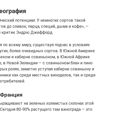
еография
ческий потенциал. У немногих сортов такой
в до сливок, перца, специй, дыма и кофе», —
й критик Эндрю Джеффорд.
 по всему миру, существуя подчас в условиях
угих, более очевидных сортов. В Южной Америке
беком и каберне совиньоном, в Южной Африке
, в Новой Зеландии — с совиньоном блан и пино
рых ролях, заметно уступая каберне совиньону и
онники как среди местных виноделов, так и среди
отребителей.
Франция
 выращивают на зеленых холмистых склонах этой
 Сегодня 80-90% растущего там винограда — это