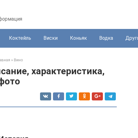
нформация
Коктейль
Виски
Коньяк
Водка
Друг
авная
»
Вино
сание, характеристика,
фото