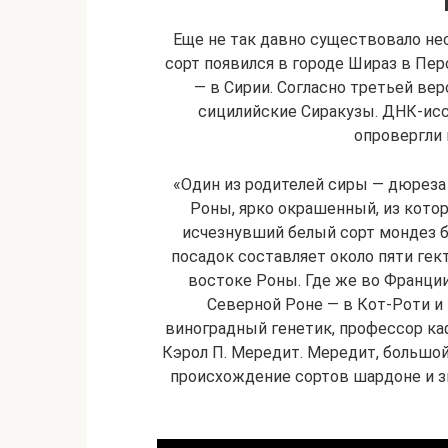
Еще не так давно существовало не
сорт появился в городе Шираз в Пер
— в Сирии. Согласно третьей вер
сицилийские Сиракузы. ДНК-исс
опровергли 
«Один из родителей сиры — дюреза 
Роны, ярко окрашенный, из котор
исчезнувший белый сорт мондез бл
посадок составляет около пяти гек
востоке Роны. Где же во Франции
Северной Роне — в Кот-Роти и
виноградный генетик, профессор к
Кэрол П. Мередит. Мередит, большой
происхождение сортов шардоне и зи