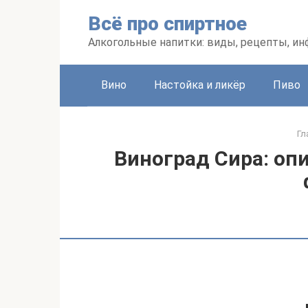
Перейти
Всё про спиртное
к
контенту
Алкогольные напитки: виды, рецепты, и
Вино
Настойка и ликёр
Пиво
Гл
Виноград Сира: опи