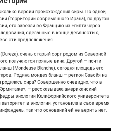
История
сколько версий происхождения сиры. По одной,
сии (территории современного Ирана), по другой
сии, его завезли во Францию из Египта через
ледования, сделанные в конце девяностых,
все эти предположения.
(Dureza), очень старый сорт родом из Северной
ого получаются пряные вина. Другой — почти
анш (Mondeuse Blanche), сегодня площадь его
таров. Родина мондез бланш — регион Савойя на
 родилась сира? Совершенно очевидно, что в
 Эрмитаже», — рассказывала американский
афедры энологии Калифорнийского университета
 авторитет в энологии, установила в свое время
нфандель, так что оснований ей не верить нет.