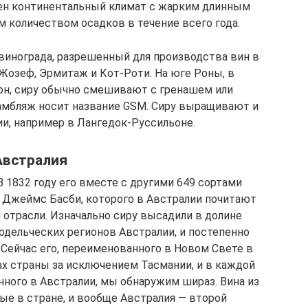
рен континентальный климат с жарким длинным
м количеством осадков в течение всего года.
винограда, разрешенный для производства вин в
Жозеф, Эрмитаж и Кот-Роти. На юге Роны, в
н, сиру обычно смешивают с гренашем или
амбляж носит название GSM. Сиру выращивают и
ии, например в Лангедок-Руссильоне.
Австралия
В 1832 году его вместе с другими 649 сортами
 Джеймс Басби, которого в Австралии почитают
 отрасли. Изначально сиру высадили в долине
одельческих регионов Австралии, и постепенно
 Сейчас его, переименованного в Новом Свете в
х страны за исключением Тасмании, и в каждой
нного в Австралии, мы обнаружим шираз. Вина из
е в стране, и вообще Австралия — второй