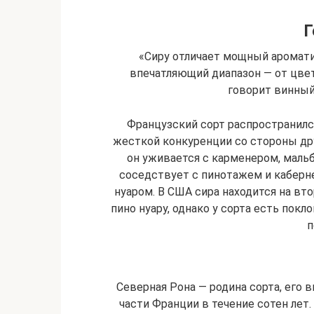
Г
«Сиру отличает мощный аромати
впечатляющий диапазон — от цвето
говорит винны
Французский сорт распространился
жесткой конкуренции со стороны др
он уживается с карменером, маль
соседствует с пинотажем и каберне
нуаром. В США сира находится на вто
пино нуару, однако у сорта есть покл
п
Северная Рона — родина сорта, его
части Франции в течение сотен лет.