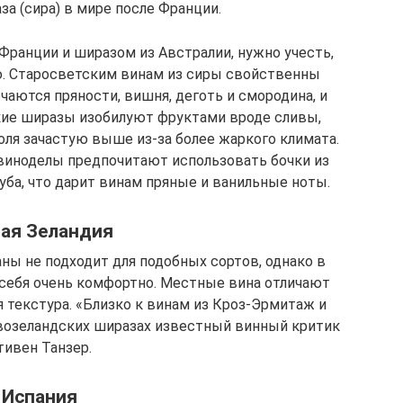
а (сира) в мире после Франции.
Франции и ширазом из Австралии, нужно учесть,
лю. Старосветским винам из сиры свойственны
чаются пряности, вишня, деготь и смородина, и
кие ширазы изобилуют фруктами вроде сливы,
оля зачастую выше из-за более жаркого климата.
 виноделы предпочитают использовать бочки из
уба, что дарит винам пряные и ванильные ноты.
ая Зеландия
ны не подходит для подобных сортов, однако в
 себя очень комфортно. Местные вина отличают
 текстура. «Близко к винам из Кроз-Эрмитаж и
овозеландских ширазах известный винный критик
тивен Танзер.
Испания