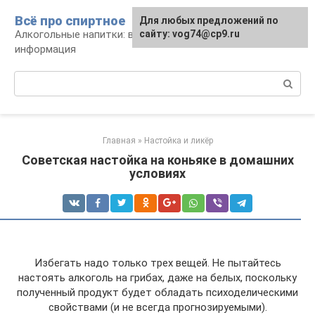
Перейти
Всё про спиртное
Для любых предложений по
к
Алкогольные напитки: виды, рецепты,
сайту: vog74@cp9.ru
контенту
информация
Поиск:
Главная
»
Настойка и ликёр
Советская настойка на коньяке в домашних
условиях
Избегать надо только трех вещей. Не пытайтесь
настоять алкоголь на грибах, даже на белых, поскольку
полученный продукт будет обладать психоделическими
свойствами (и не всегда прогнозируемыми).