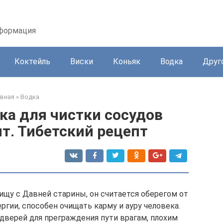
нформация
Коктейль
Виски
Коньяк
Водка
Друг
авная
»
Водка
ка для чистки сосудов
т. Тибетский рецепт
ищу с Давней старины, он считается оберегом от
ргии, способен очищать карму и ауру человека.
дверей для преграждения пути врагам, плохим