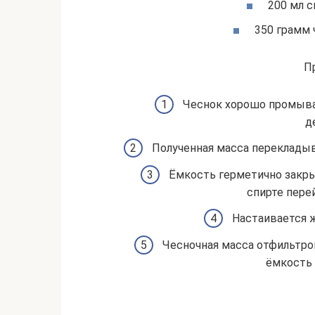
200 мл с
350 грамм 
П
Чеснок хорошо промыва
д
Полученная масса перекладыв
Ёмкость герметично закрыв
спирте пере
Настаивается 
Чесночная масса отфильтро
ёмкость 