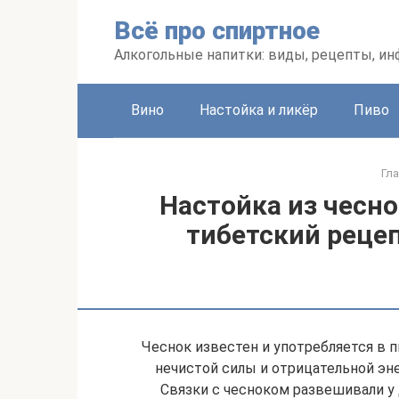
Перейти
Всё про спиртное
к
контенту
Алкогольные напитки: виды, рецепты, и
Вино
Настойка и ликёр
Пиво
Гл
Настойка из чесно
тибетский рецеп
Чеснок известен и употребляется в п
нечистой силы и отрицательной эне
Связки с чесноком развешивали у 