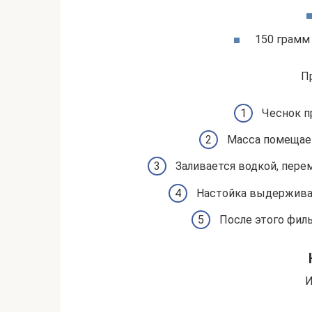
150 грамм
П
Чеснок п
Масса помещает
Заливается водкой, пере
Настойка выдерживае
После этого филь
И