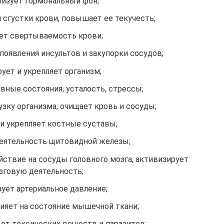
изует гормональный фон;
 сгустки крови, повышает ее текучесть;
ет свертываемость крови;
оявления инсультов и закупорки сосудов;
ует и укрепляет организм;
вные состояния, усталость, стрессы;
зку организма, очищает кровь и сосуды;
и укрепляет костные суставы;
еятельность щитовидной железы;
ствие на сосуды головного мозга, активизирует
зговую деятельность;
ует артериальное давление;
ияет на состояние мышечной ткани;
от токсических веществ и паразитов;