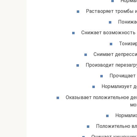
Нормал
Растворяет тромбы и
Понижа
Снижает возможность п
Тонизир
Снимает депресси
Производит перезагру
Прочищает 
Нормализует д
Оказывает положительное дей
мо
Нормализ
Положительно вл
Очищает кишечник 