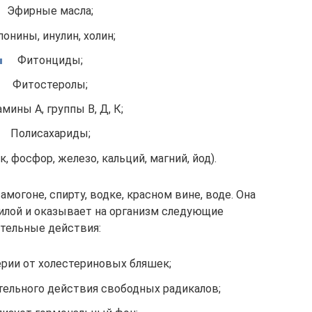
Эфирные масла;
понины, инулин, холин;
Фитонциды;
Фитостеролы;
мины А, группы В, Д, К;
Полисахариды;
, фосфор, железо, кальций, магний, йод).
амогоне, спирту, водке, красном вине, воде. Она
илой и оказывает на организм следующие
тельные действия:
рии от холестериновых бляшек;
ельного действия свободных радикалов;