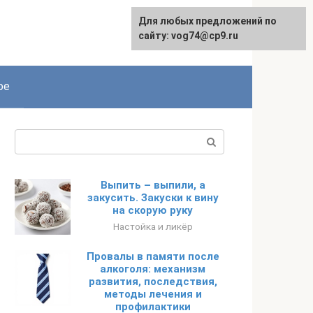
Для любых предложений по
сайту: vog74@cp9.ru
ое
Поиск:
Выпить – выпили, а
закусить. Закуски к вину
на скорую руку
Настойка и ликёр
Провалы в памяти после
алкоголя: механизм
развития, последствия,
методы лечения и
профилактики