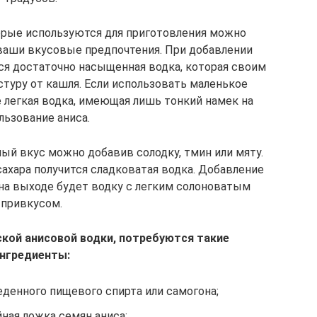
орые используются для приготовления можно
 ваши вкусовые предпочтения. При добавлении
ся достаточно насыщенная водка, которая своим
туру от кашля. Если использовать маленькое
е легкая водка, имеющая лишь тонкий намек на
льзование аниса.
ый вкус можно добавив солодку, тмин или мяту.
сахара получится сладковатая водка. Добавление
на выходе будет водку с легким солоноватым
привкусом.
ской анисовой водки, потребуются такие
нгредиенты:
веденного пищевого спирта или самогона;
йная ложка семян аниса;