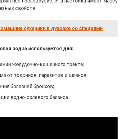
 приятное послевкусие. Эта настойка имеет массу
езных свойств.
омашние сухарики в духовке со специями
овая водка используется для:
ваний желудочно-кишечного тракта;
ма от токсинов, паразитов и шлаков;
ения болезней бронхов;
ции водно-солевого баланса.