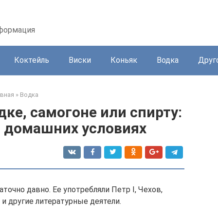
нформация
Коктейль
Виски
Коньяк
Водка
Друг
авная
»
Водка
дке, самогоне или спирту:
в домашних условиях
точно давно. Ее употребляли Петр I, Чехов,
и другие литературные деятели.