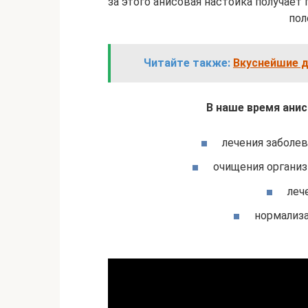
за этого анисовая настойка получает
пол
Читайте также:
Вкуснейшие д
В наше время анис
лечения заболе
очищения организ
леч
нормализа