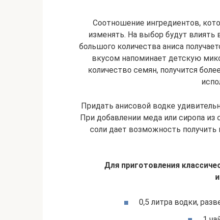
Соотношение ингредиентов, кот
изменять. На выбор будут влиять
большого количества аниса получает
вкусом напоминает детскую микс
количество семян, получится боле
испо
Придать анисовой водке удивительн
При добавлении меда или сиропа из 
соли дает возможность получить 
Для приготовления классиче
и
0,5 литра водки, раз
1 ча