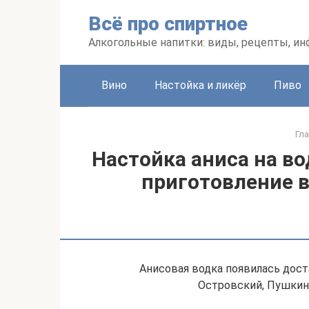
Перейти
Всё про спиртное
к
контенту
Алкогольные напитки: виды, рецепты, и
Вино
Настойка и ликёр
Пиво
Гл
Настойка аниса на во
приготовление 
Анисовая водка появилась доста
Островский, Пушкин 