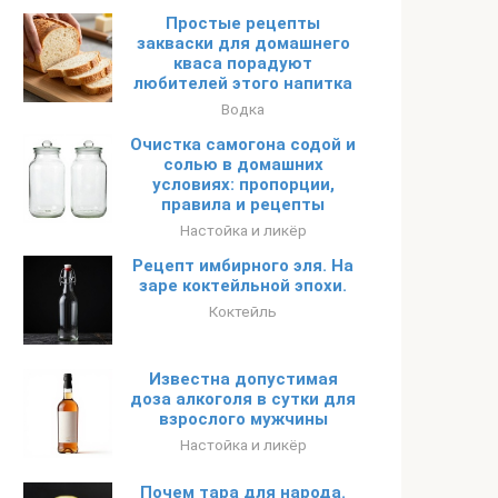
Простые рецепты
закваски для домашнего
кваса порадуют
любителей этого напитка
Водка
Очистка самогона содой и
солью в домашних
условиях: пропорции,
правила и рецепты
Настойка и ликёр
Рецепт имбирного эля. На
заре коктейльной эпохи.
Коктейль
Известна допустимая
доза алкоголя в сутки для
взрослого мужчины
Настойка и ликёр
Почем тара для народа.