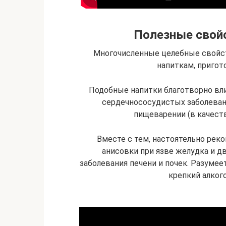
Полезные свойс
Многочисленные целебные свойст
напиткам, пригот
Подобные напитки благотворно вли
сердечнососудистых заболеван
пищеварении (в качеств
Вместе с тем, настоятельно рек
анисовки при язве желудка и д
заболевания печени и почек. Разуме
крепкий алког