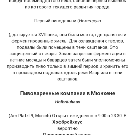
вокруг восемнадцатого века, основан первый выселок
из которого текущего развития города.
Первый винодельни (
Немецкую
), датируется XVII века, они были места, где хранятся и
ферментированные хмель. Для охлаждения стволов,
подвалы были помещены в тени каштанов, Это
защищенный от жары. Закон запретил ферментации в
летние месяцы и баварцев затем были уполномочены
производить пиво только в зимний период и хранить его
в прохладном подвалах вдоль реки Изар или в тени
каштанов.
Пивоваренные компании в Мюнхене
Hofbräuhaus
(Am Platzl 9, Munich) Открыт ежедневно с 9.00 в 23.30. В
Хофбройхаус
вероятно
Пивоваренный завод