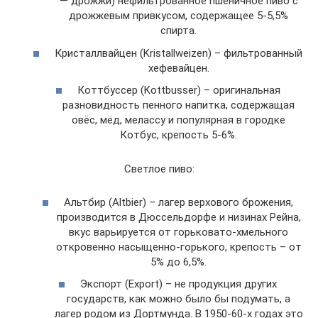
— дрожжи) нефильтрованное пшеничное пиво с
дрожжевым привкусом, содержащее 5-5,5%
спирта.
Кристаллвайцен (Kristallweizen) – фильтрованный
хефевайцен.
Коттбуссер (Kottbusser) – оригинальная
разновидность пенного напитка, содержащая
овёс, мёд, мелассу и популярная в городке
Котбус, крепость 5-6%.
Светлое пиво:
Альтбир (Altbier) – лагер верхового брожения,
производится в Дюссельдорфе и низинах Рейна,
вкус варьируется от горьковато-хмельного
откровенно насыщенно-горького, крепость – от
5% до 6,5%.
Экспорт (Export) – не продукция других
государств, как можно было бы подумать, а
лагер родом из Дортмунда. В 1950-60-х годах это