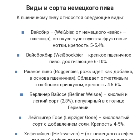
Виды и сорта немецкого пива
К пшеничному пиву относятся следующие виды:
Вайсбир – (Weißbier, от немецкого «вайс» —
пшеница), во вкусе чувствуются фруктовые
нотки, крепость 5-5,4%.
Вайсбокбир (Weißbockbier – крепкое пшеничное
пиво, достигающее 6-10%.
Ржаное пиво (Roggenbier, рожь идет как добавка,
а основа пшеничная). Обладает отчетливым
«хлебным» привкусом, крепость 4,5-6%.
Берлинер Вайссе (Berliner Weisse) – кислый и
легкий сорт (2,8%), популярный в столице
Германии.
Лейпцигер Госе (Leipziger Gose) – кисловатый
сорт с добавлением соли. Крепость 4-5%.
Хефевайцен (Hefeweizen) – (от немецкого «хефе»