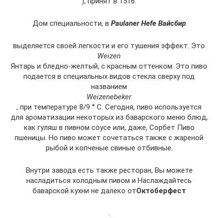
), принят в 1516.
Дом специальности, в
Paulaner Hefe Вайсбир
выделяется своей легкости и его тушения эффект. Это
Weizen
Янтарь и бледно-желтый, с красным оттенком. Это пиво
подается в специальных видов стекла сверху под
названием
Weizenebeker
, при температуре 8/9 ° C. Сегодня, пиво используется
для ароматизации некоторых из баварского меню блюд,
как гуляш в пивном соусе или, даже, Сорбет Пиво
пшеницы. Но пиво может сочетаться также с жареной
рыбой и копченые свиные отбивные.
Внутри завода есть также ресторан, Вы можете
насладиться холодным пивом и Наслаждайтесь
баварской кухни не далеко от
Октоберфест
.