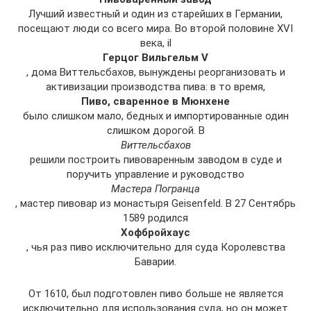
Лучший известный и один из старейших в Германии,
посещают люди со всего мира. Во второй половине XVI
века, il
Герцог Вильгельм V
, дома Виттельсбахов, вынуждены реорганизовать и
активизации производства пива: в то время,
Пиво, сваренное в Мюнхене
было слишком мало, бедных и импортированные один
слишком дорогой. В
Виттельсбахов
решили построить пивоваренным заводом в суде и
поручить управление и руководство
Мастера Погранца
, мастер пивовар из монастыря Geisenfeld. В 27 Сентябрь
1589 родился
Хофбройхаус
, чья раз пиво исключительно для суда Королевства
Баварии.
От 1610, был подготовлен пиво больше не является
исключительно для использования суда, но он может