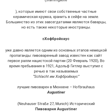
(
Stammgäste
), которые имеют свои собственные частные
керамическая кружка, хранить в сейфе на земле.
Большинство из этих завсегдатаями являются баварцы,
но есть также некоторые иностранцы.
в
Хофбройхаус
уже давно является одним из основных этапов немецкой
пропаганды: пивоваренный завод известен как сайт
первое ралли нацистской партии (20 Февраль 1920), Во
время пребывания в 1921, Адольф Гитлер выступил с
речью в так называемых
“Schlacht им Хофбройхаус”
.
лучшие пивоварен в Мюнхене – Hofbrauhaus
Augustiner
(Neuhauser Straße 27, Munich) Исторический
Пивоварня Augustiner