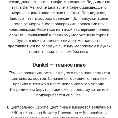
неожиданное место – в кафе-мороженое. Ведь именно
тут, в Der Verrückte Eismacher (Кафе сумасшедшего
мороженщика) пиво не пьют, а едят. Оно ледяное,
быстро тает и хорошо освежает. Для закуски здесь
подают мороженое с баварскими сосисками или
крендельками. Решиться на такой эксперимент очень
сложно – привыкший к сладкому мороженому турист
будет в шоке от мясных вкусов. Но поверьте,
прогуливаться по городу с сытным мороженом в руках
намного приятнее, чем без него.
Dunkel — тёмное пиво
Тёмные разновидности немецкого пива производятся
для многих сортов. Отличие от основного типа как
правило в только в цвете используемого солода.
Ингредиенты берутся такие же, а солод сушится или
поджаривается сильнее.
В центральной Европе цвет пива измеряется величиной
EBC от European Brewery Convention — Европейская