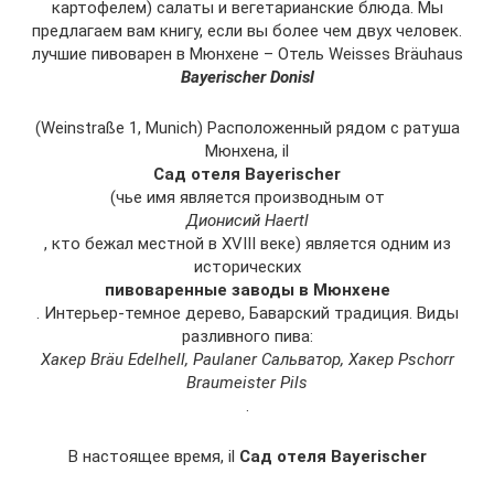
картофелем) салаты и вегетарианские блюда. Мы
предлагаем вам книгу, если вы более чем двух человек.
лучшие пивоварен в Мюнхене – Отель Weisses Bräuhaus
Bayerischer Donisl
(Weinstraße 1, Munich) Расположенный рядом с ратуша
Мюнхена, il
Сад отеля Bayerischer
(чье имя является производным от
Дионисий Haertl
, кто бежал местной в XVIII веке) является одним из
исторических
пивоваренные заводы в Мюнхене
. Интерьер-темное дерево, Баварский традиция. Виды
разливного пива:
Хакер Bräu Edelhell, Paulaner Сальватор, Хакер Pschorr
Braumeister Pils
.
В настоящее время, il
Сад отеля Bayerischer