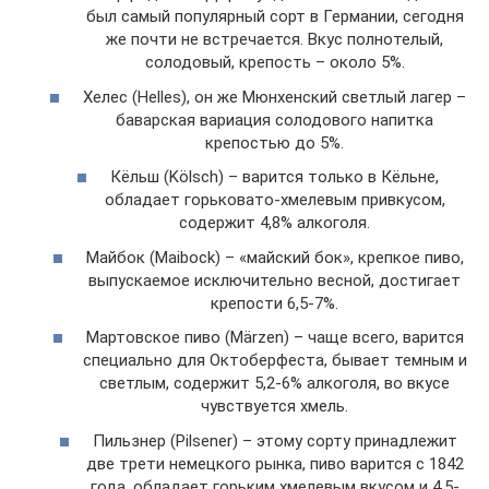
был самый популярный сорт в Германии, сегодня
же почти не встречается. Вкус полнотелый,
солодовый, крепость – около 5%.
Хелес (Helles), он же Мюнхенский светлый лагер –
баварская вариация солодового напитка
крепостью до 5%.
Кёльш (Kölsch) – варится только в Кёльне,
обладает горьковато-хмелевым привкусом,
содержит 4,8% алкоголя.
Майбок (Maibock) – «майский бок», крепкое пиво,
выпускаемое исключительно весной, достигает
крепости 6,5-7%.
Мартовское пиво (Märzen) – чаще всего, варится
специально для Октоберфеста, бывает темным и
светлым, содержит 5,2-6% алкоголя, во вкусе
чувствуется хмель.
Пильзнер (Pilsener) – этому сорту принадлежит
две трети немецкого рынка, пиво варится с 1842
года, обладает горьким хмелевым вкусом и 4,5-