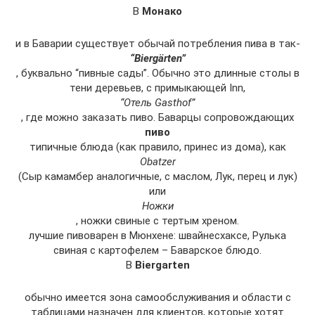
В
Монако
и в Баварии существует обычай потребления пива в так-
“Biergärten”
, буквально “пивные сады”. Обычно это длинные столы в
тени деревьев, с примыкающей Inn,
“Отель Gasthof”
, где можно заказать пиво. Баварцы сопровождающих
пиво
типичные блюда (как правило, принес из дома), как
Obatzer
(Сыр камамбер аналогичные, с маслом, Лук, перец и лук)
или
Ножки
, ножки свиные с тертым хреном.
лучшие пивоварен в Мюнхене: швайнесхаксе, Рулька
свиная с картофелем – Баварское блюдо.
В
Biergarten
обычно имеется зона самообслуживания и области с
таблицами назначен для клиентов, которые хотят