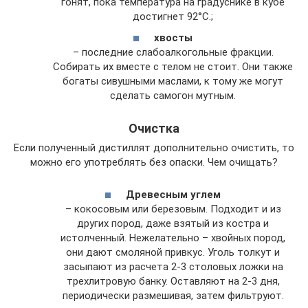
гонят, пока температура на градуснике в кубе
достигнет 92°С.;
хвосты
– последние слабоалкогольные фракции.
Собирать их вместе с телом не стоит. Они также
богаты сивушными маслами, к тому же могут
сделать самогон мутным.
Очистка
Если полученный дистиллят дополнительно очистить, то
можно его употреблять без опаски. Чем очищать?
Древесным углем
– кокосовым или березовым. Подходит и из
других пород, даже взятый из костра и
истолченный. Нежелательно – хвойных пород,
они дают смоляной привкус. Уголь толкут и
засыпают из расчета 2-3 столовых ложки на
трехлитровую банку. Оставляют на 2-3 дня,
периодически размешивая, затем фильтруют.