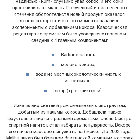
надписью «Rum» случайно упал кокос, и его соки
просочились в емкость. Полученный из-за нелепого
стечения обстоятельств новый продукт оказался
довольно хорош, и с этого момента начались
эксперименты с добавлением кокоса. Классическая
рецептура со временем была усовершенствована и
сведена к 4 главным компонентам:
Barbarossa rum;
молоко кокоса;
вода из местных экологически чистых
источников;
сахар (тростниковый).
Изначально светлый ром смешивали с экстрактом,
добытым из пальмы кокоса. Добавляли также
фруктовые спирты с разными ароматами. Очень быстро
спиртной напиток стал набирать популярность. Вскоре
его начали массово выпускать на Ямайке. До 2002 года
Malibu ликер был брендом британской компании, которая