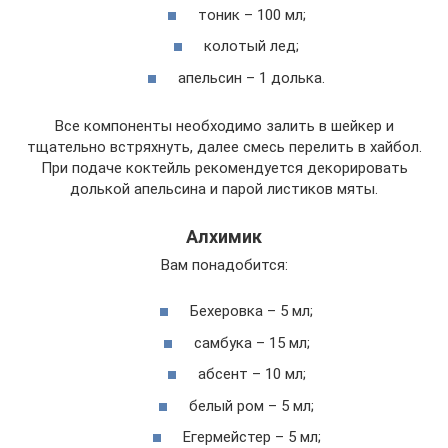
тоник – 100 мл;
колотый лед;
апельсин – 1 долька.
Все компоненты необходимо залить в шейкер и
тщательно встряхнуть, далее смесь перелить в хайбол.
При подаче коктейль рекомендуется декорировать
долькой апельсина и парой листиков мяты.
Алхимик
Вам понадобится:
Бехеровка – 5 мл;
самбука – 15 мл;
абсент – 10 мл;
белый ром – 5 мл;
Егермейстер – 5 мл;