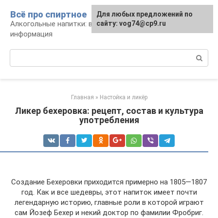
Перейти
Всё про спиртное
Для любых предложений по
к
Алкогольные напитки: виды, рецепты,
сайту: vog74@cp9.ru
контенту
информация
Поиск:
Главная
»
Настойка и ликёр
Ликер бехеровка: рецепт, состав и культура
употребления
Создание Бехеровки приходится примерно на 1805—1807
год. Как и все шедевры, этот напиток имеет почти
легендарную историю, главные роли в которой играют
сам Йозеф Бехер и некий доктор по фамилии Фробриг.