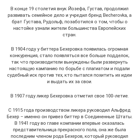
В конце 19 столетия внук Йозефа, Густав, продолжил
развивать семейное дело и учредил бренд Becherovka, а
брат Густава, Рудольф, позаботился о том, чтобы о
настойке узнали жители большинства Европейских
стран.
В 1904 году у биттера Бехеровка появилась огромная
конкуренция, стало появляться все больше подделок,
так что производители вынуждены были развернуть
настоящую кампанию по борьбе с плагиатом и подали
судебный иск против тех, кто пытался похитить их идеи
и выдать их за свои.
В 1907 году ликер Бехеровка отметил свое 100-летие.
С 1915 года производством ликера руководил Альфред
Бехер – именно он привез биттер в Соединенные Штаты.
В 1941 году во главе компании впервые оказалась
представительница прекрасного пола, она же была
последним членом рода Бехеров, который руководил