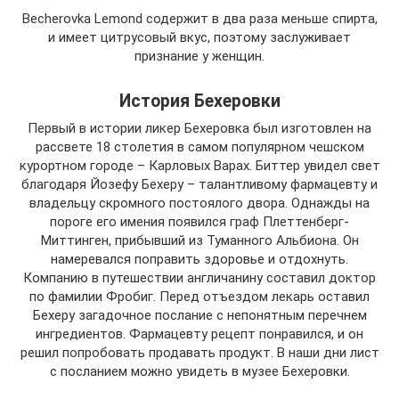
Becherovka Lemond содержит в два раза меньше спирта,
и имеет цитрусовый вкус, поэтому заслуживает
признание у женщин.
История Бехеровки
Первый в истории ликер Бехеровка был изготовлен на
рассвете 18 столетия в самом популярном чешском
курортном городе – Карловых Варах. Биттер увидел свет
благодаря Йозефу Бехеру – талантливому фармацевту и
владельцу скромного постоялого двора. Однажды на
пороге его имения появился граф Плеттенберг-
Миттинген, прибывший из Туманного Альбиона. Он
намеревался поправить здоровье и отдохнуть.
Компанию в путешествии англичанину составил доктор
по фамилии Фробиг. Перед отъездом лекарь оставил
Бехеру загадочное послание с непонятным перечнем
ингредиентов. Фармацевту рецепт понравился, и он
решил попробовать продавать продукт. В наши дни лист
с посланием можно увидеть в музее Бехеровки.