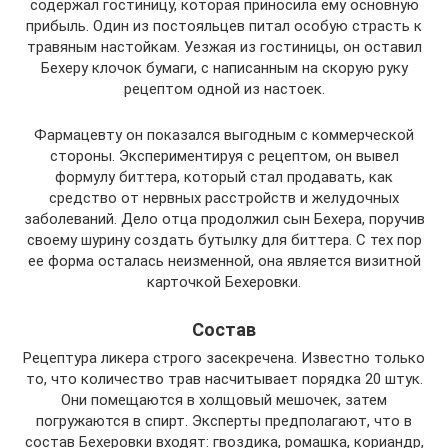
содержал гостиницу, которая приносила ему основную
прибыль. Один из постояльцев питал особую страсть к
травяным настойкам. Уезжая из гостиницы, он оставил
Бехеру клочок бумаги, с написанным на скорую руку
рецептом одной из настоек.
Фармацевту он показался выгодным с коммерческой
стороны. Экспериментируя с рецептом, он вывел
формулу биттера, который стал продавать, как
средство от нервных расстройств и желудочных
заболеваний. Дело отца продолжил сын Бехера, поручив
своему шурину создать бутылку для биттера. С тех пор
ее форма осталась неизменной, она является визитной
карточкой Бехеровки.
Состав
Рецептура ликера строго засекречена. Известно только
то, что количество трав насчитывает порядка 20 штук.
Они помещаются в холщовый мешочек, затем
погружаются в спирт. Эксперты предполагают, что в
состав Бехеровки входят: гвоздика, ромашка, кориандр,