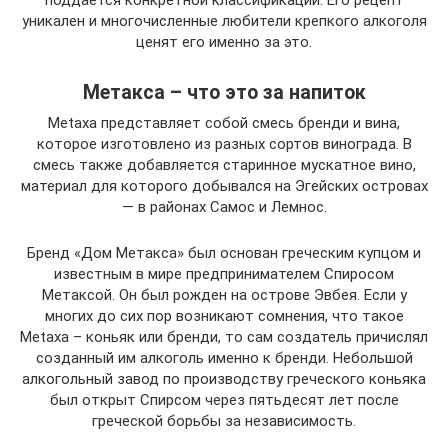
поддается конкретной классификации. Его рецепт
уникален и многочисленные любители крепкого алкоголя
ценят его именно за это.
Метакса – что это за напиток
Metaxa представляет собой смесь бренди и вина,
которое изготовлено из разных сортов винограда. В
смесь также добавляется старинное мускатное вино,
материал для которого добывался на Эгейских островах
— в районах Самос и Лемнос.
Бренд «Дом Метакса» был основан греческим купцом и
известным в мире предпринимателем Спиросом
Метаксой. Он был рожден на острове Эвбея. Если у
многих до сих пор возникают сомнения, что такое
Metaxa – коньяк или бренди, то сам создатель причислял
созданный им алкоголь именно к бренди. Небольшой
алкогольный завод по производству греческого коньяка
был открыт Спирсом через пятьдесят лет после
греческой борьбы за независимость.