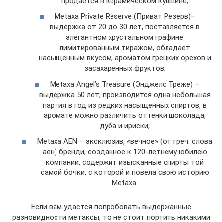
продаётся в керамическом кувшине;
Metaxa Private Reserve (Приват Резерв)–
выдержка от 20 до 30 лет, поставляется в
элегантном хрустальном графине
лимитированным тиражом, обладает
насыщенным вкусом, ароматом грецких орехов и
засахаренных фруктов;
Metaxa Angel’s Treasure (Энджелс Треже) –
выдержка 50 лет, производится одна небольшая
партия в год из редких насыщенных спиртов, в
аромате можно различить оттенки шоколада,
дуба и ириски;
Metaxa AEN – эксклюзив, «вечное» (от греч. слова
аен) бренди, созданное к 120-летнему юбилею
компании, содержит изысканные спирты той
самой бочки, с которой и повела свою историю
Metaxa.
Если вам удастся попробовать выдержанные
разновидности метаксы, то не стоит портить никакими