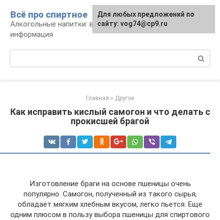
Перейти
Всё про спиртное
Для любых предложений по
к
Алкогольные напитки: виды, рецепты,
сайту: vog74@cp9.ru
контенту
информация
Поиск:
Главная
»
Другое
Как исправить кислый самогон и что делать с
прокисшей брагой
Изготовление браги на основе пшеницы очень
популярно. Самогон, полученный из такого сырья,
обладает мягким хлебным вкусом, легко пьется. Еще
одним плюсом в пользу выбора пшеницы для спиртового