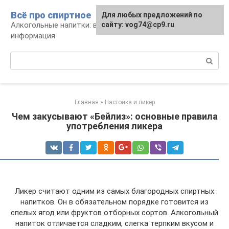
Перейти
Всё про спиртное
Для любых предложений по
к
Алкогольные напитки: виды, рецепты,
сайту: vog74@cp9.ru
контенту
информация
Поиск:
Главная
»
Настойка и ликёр
Чем закусывают «Бейлиз»: основные правила
употребления ликера
Ликер считают одним из самых благородных спиртных
напитков. Он в обязательном порядке готовится из
спелых ягод или фруктов отборных сортов. Алкогольный
напиток отличается сладким, слегка терпким вкусом и