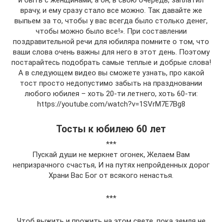
и быть с женщинами, а он, в свою очередь, заплатил
врачу, и ему сразу стало все можно. Так давайте же
выпьем за то, чтобы у вас всегда было столько денег,
чтобы можно было все!». При составлении
поздравительной речи для юбиляра помните о том, что
ваши слова очень важны для него в этот день. Поэтому
постарайтесь подобрать самые теплые и добрые слова!
А в следующем видео вы сможете узнать, про какой
тост просто недопустимо забыть на праздновании
любого юбилея – хоть 20-ти летнего, хоть 60-ти:
https://youtube.com/watch?v=1SVrM7E7Bg8
Тосты к юбилею 60 лет
***
Пускай души не меркнет огонек, Желаем Вам
непризрачного счастья, И на путях непройденных дорог
Храни Вас Бог от всякого ненастья.
***
Чтоб выжить и прожить на этом свете, пока земля не