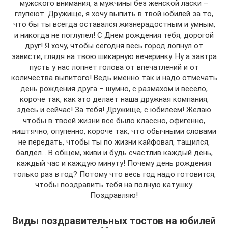
мужского внимания, а мужчины без женской ласки –
глупеют. Дружище, я хочу выпить в твой юбилей за то,
что бы ты всегда оставался жизнерадостным и умным,
и никогда не поглупел! С Днем рождения тебя, дорогой
друг! Я хочу, чтобы сегодня весь город лопнул от
зависти, глядя на твою шикарную вечеринку. Ну а завтра
пусть у нас лопнет голова от впечатлений и от
количества выпитого! Ведь именно так и надо отмечать
день рождения друга – шумно, с размахом и весело,
короче так, как это делает наша дружная компания,
здесь и сейчас! За тебя! Дружище, с юбилеем! Желаю
чтобы в твоей жизни все было классно, офигенно,
ништячно, опупенно, короче так, что обычными словами
не передать, чтобы ты по жизни кайфовал, тащился,
балдел… В общем, живи и будь счастлив каждый день,
каждый час и каждую минуту! Почему день рождения
только раз в год? Потому что весь год надо готовится,
чтобы поздравить тебя на полную катушку.
Поздравляю!
Виды поздравительных тостов на юбилей