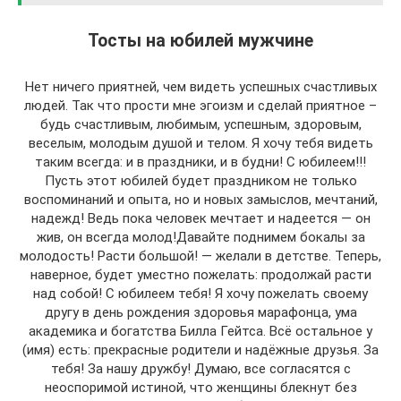
Тосты на юбилей мужчине
Нет ничего приятней, чем видеть успешных счастливых
людей. Так что прости мне эгоизм и сделай приятное –
будь счастливым, любимым, успешным, здоровым,
веселым, молодым душой и телом. Я хочу тебя видеть
таким всегда: и в праздники, и в будни! С юбилеем!!!
Пусть этот юбилей будет праздником не только
воспоминаний и опыта, но и новых замыслов, мечтаний,
надежд! Ведь пока человек мечтает и надеется — он
жив, он всегда молод!Давайте поднимем бокалы за
молодость! Расти большой! — желали в детстве. Теперь,
наверное, будет уместно пожелать: продолжай расти
над собой! С юбилеем тебя! Я хочу пожелать своему
другу в день рождения здоровья марафонца, ума
академика и богатства Билла Гейтса. Всё остальное у
(имя) есть: прекрасные родители и надёжные друзья. За
тебя! За нашу дружбу! Думаю, все согласятся с
неоспоримой истиной, что женщины блекнут без