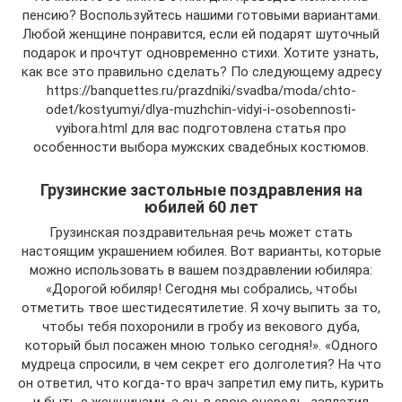
пенсию? Воспользуйтесь нашими готовыми вариантами.
Любой женщине понравится, если ей подарят шуточный
подарок и прочтут одновременно стихи. Хотите узнать,
как все это правильно сделать? По следующему адресу
https://banquettes.ru/prazdniki/svadba/moda/chto-
odet/kostyumyi/dlya-muzhchin-vidyi-i-osobennosti-
vyibora.html для вас подготовлена статья про
особенности выбора мужских свадебных костюмов.
Грузинские застольные поздравления на
юбилей 60 лет
Грузинская поздравительная речь может стать
настоящим украшением юбилея. Вот варианты, которые
можно использовать в вашем поздравлении юбиляра:
«Дорогой юбиляр! Сегодня мы собрались, чтобы
отметить твое шестидесятилетие. Я хочу выпить за то,
чтобы тебя похоронили в гробу из векового дуба,
который был посажен мною только сегодня!». «Одного
мудреца спросили, в чем секрет его долголетия? На что
он ответил, что когда-то врач запретил ему пить, курить