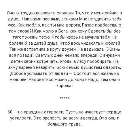
Очень трудно выразить словами То, что у меня сейчас в
душе… Никакими песнями, стихами Мне не удивить тебя
уже. Как люблю, как ты мне дорога, Разве подберешь о
том слова?! Как молю я Бога, как хочу Сделать бы без
тягот жизнь твою. Чтобы хворь не мучила тебя, Не
болела б за детей душа, Чтоб восьмидесятый юбилей
Так же встретила в кругу друзей, Не вздыхала: `Жизнь
вся позади`. Светлых дней немало впереди: С внуками
детей своих встречать, Ягоды в лесу пособирать, На
зиму варенья наварить, Всю семью душистым одарить,
Доброе услышать от людей — Состоит вся жизнь из
мелочей! Радоваться жизни до конца Надо, тем она и
хороша!
*****
60 — не праздник старости, Пусть не чувствует сердце
усталости, Это зрелость во всем и всегда, Это опыт
большого труда.