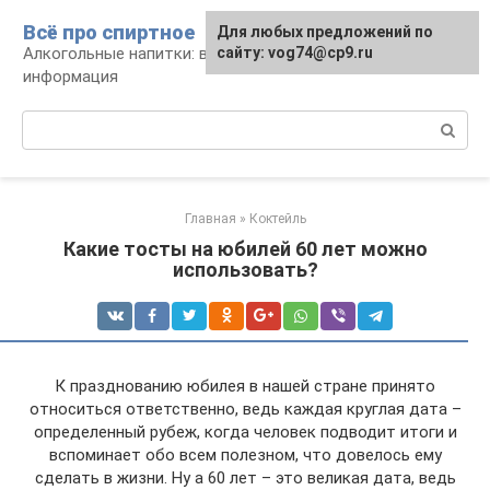
Перейти
Всё про спиртное
Для любых предложений по
к
Алкогольные напитки: виды, рецепты,
сайту: vog74@cp9.ru
контенту
информация
Поиск:
Главная
»
Коктейль
Какие тосты на юбилей 60 лет можно
использовать?
К празднованию юбилея в нашей стране принято
относиться ответственно, ведь каждая круглая дата –
определенный рубеж, когда человек подводит итоги и
вспоминает обо всем полезном, что довелось ему
сделать в жизни. Ну а 60 лет – это великая дата, ведь