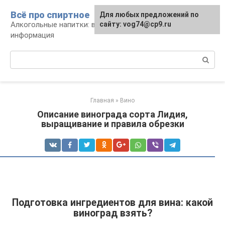
Перейти
Всё про спиртное
Для любых предложений по
к
Алкогольные напитки: виды, рецепты,
сайту: vog74@cp9.ru
контенту
информация
Поиск:
Главная
»
Вино
Описание винограда сорта Лидия,
выращивание и правила обрезки
Подготовка ингредиентов для вина: какой
виноград взять?