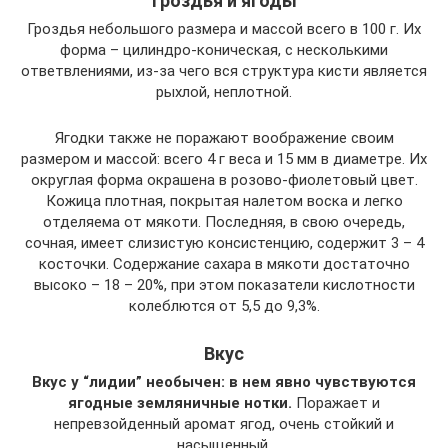
Гроздья и ягоды
Гроздья небольшого размера и массой всего в 100 г. Их
форма – цилиндро-коническая, с несколькими
ответвлениями, из-за чего вся структура кисти является
рыхлой, неплотной.
Ягодки также не поражают воображение своим
размером и массой: всего 4 г веса и 15 мм в диаметре. Их
округлая форма окрашена в розово-фиолетовый цвет.
Кожица плотная, покрытая налетом воска и легко
отделяема от мякоти. Последняя, в свою очередь,
сочная, имеет слизистую консистенцию, содержит 3 – 4
косточки. Содержание сахара в мякоти достаточно
высоко – 18 – 20%, при этом показатели кислотности
колеблются от 5,5 до 9,3%.
Вкус
Вкус у “лидии” необычен: в нем явно чувствуются
ягодные земляничные нотки.
Поражает и
непревзойденный аромат ягод, очень стойкий и
насыщенный.