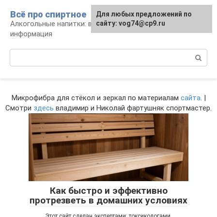
Перейти
Всё про спиртное
Для любых предложений по
к
Алкогольные напитки: виды, рецепты,
сайту: vog74@cp9.ru
контенту
информация
Поиск:
Микрофибра для стёкол и зеркал по материалам
сайта
. |
Смотри
здесь
владимир и Николай фартушняк спортмастер.
Как быстро и эффективно
протрезветь в домашних условиях
Этот сайт сделан экспертами: токсикологами,